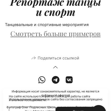
Репортаж танцы
и спорт
Танцевальные и спортивные мероприятия
Смотреть больше примеров
Поделиться ссылкой
Информация носит ознакомительный характер, не является
публичной офертой
На сайте используются файлы cookie для работы сайта
Использование материалов сайта без согласования запрещено
и анализа посещаемости.
Фотограф Олег Подлесных. Школьные съемки. Репортаж. Контент.